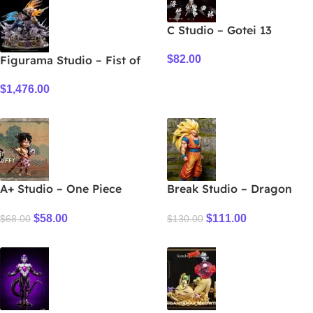
C Studio – Gotei 13
Jushiro Ukitake
Figurama Studio – Fist of
$
82.00
the North Star Kenshiro
$
1,476.00
vs. Raoh
A+ Studio – One Piece
Break Studio – Dragon
Samurai Luffy
Ball Standing Super
$
58.00
$
111.00
Saiyan 3 (Handle A
$
68.00
$
130.00
version)